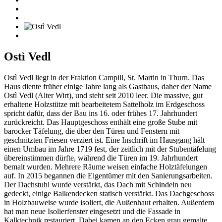
Ostì Vedl
Ostì Vedl liegt in der Fraktion Campill, St. Martin in Thurn. Das
Haus diente früher einige Jahre lang als Gasthaus, daher der Name
Ostì Vedl (Alter Wirt), und steht seit 2010 leer. Die massive, gut
erhaltene Holzstütze mit bearbeitetem Sattelholz im Erdgeschoss
spricht dafür, dass der Bau ins 16. oder frühes 17. Jahrhundert
zurückreicht. Das Hauptgeschoss enthält eine große Stube mit
barocker Täfelung, die über den Türen und Fenstern mit
geschnitzten Friesen verziert ist. Eine Inschrift im Hausgang hält
einen Umbau im Jahre 1719 fest, der zeitlich mit der Stubentäfelung
übereinstimmen dürfte, während die Türen im 19. Jahrhundert
bemalt wurden. Mehrere Räume weisen einfache Holztäfelungen
auf. In 2015 begannen die Eigentümer mit den Sanierungsarbeiten.
Der Dachstuhl wurde verstärkt, das Dach mit Schindeln neu
gedeckt, einige Balkendecken statisch verstärkt. Das Dachgeschoss
in Holzbauweise wurde isoliert, die Außenhaut erhalten. Außerdem
hat man neue Isolierfenster eingesetzt und die Fassade in
Kalktechnik restauriert. Dabei kamen an den Ecken grau gemalte