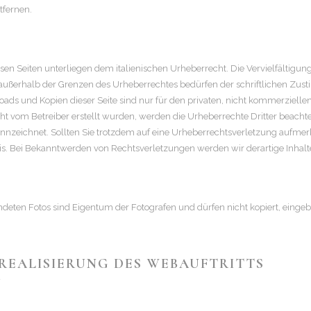
tfernen.
T
sen Seiten unterliegen dem italienischen Urheberrecht. Die Vervielfältigun
 außerhalb der Grenzen des Urheberrechtes bedürfen der schriftlichen Zus
oads und Kopien dieser Seite sind nur für den privaten, nicht kommerzielle
nicht vom Betreiber erstellt wurden, werden die Urheberrechte Dritter beach
ekennzeichnet. Sollten Sie trotzdem auf eine Urheberrechtsverletzung aufm
s. Bei Bekanntwerden von Rechtsverletzungen werden wir derartige Inhal
ndeten Fotos sind Eigentum der Fotografen und dürfen nicht kopiert, eing
REALISIERUNG DES WEBAUFTRITTS