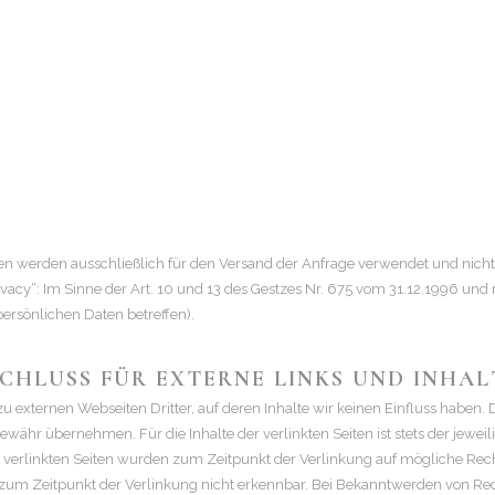
ten werden ausschließlich für den Versand der Anfrage verwendet und nicht
ivacy“: Im Sinne der Art. 10 und 13 des Gestzes Nr. 675 vom 31.12.1996 u
rsönlichen Daten betreffen).
HLUSS FÜR EXTERNE LINKS UND INHAL
u externen Webseiten Dritter, auf deren Inhalte wir keinen Einfluss haben. 
währ übernehmen. Für die Inhalte der verlinkten Seiten ist stets der jeweil
ie verlinkten Seiten wurden zum Zeitpunkt der Verlinkung auf mögliche Rech
 zum Zeitpunkt der Verlinkung nicht erkennbar. Bei Bekanntwerden von R