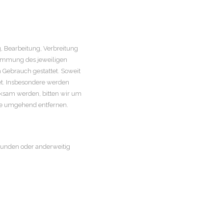
g, Bearbeitung, Verbreitung
timmung des jeweiligen
n Gebrauch gestattet. Soweit
tet. Insbesondere werden
erksam werden, bitten wir um
te umgehend entfernen.
ebunden oder anderweitig