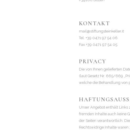
Part. IVA 02552330215
KONTAKT
mail@stiftungsteinkeller.it
Tel. +39 0471 97 54 06
Fax +39 0471 97 54 05
PRIVACY
Die von Ihnen gelieferten Da
(laut Gesetz Nr. 665/669 „Pr
welche die Behandlung von pe
HAFTUNGSAUSSC
Unser Angebot enthält Links z
fremden Inhalte auch keine Ge
der Seiten verantwortlich. D
Rechtswidrige Inhalte waren