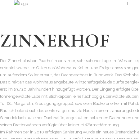
ZINNERHOF
Der Zinnerhof ist ein Paarhof in einsamer, sehr schöner Lage. Im Westen li
errichtet wurde, im Osten das Wohnhaus. Keller- und Erdgeschoss sind g
umlaufendem Söller erbaut, das Dachgeschoss in Bundwerk. Das Wohnhau
Das direkt an das Wohnhaus angebaute Wirtschaftsgebäude dürfte zeitgleich
erst im 19./20. Jahrhundert hinzugefügt worden. Der Eingang erfolgte über
tonnengewölbte Labe mit Stichkappen, eine flachbogig überwölbte Stuben
Tür (St. Margareth, Kreuzigungsgruppe), sowie ein Backofenerker mit Pultda
Baulich befand sich das denkmalgeschützte Haus in einem sanierungsbed
Schindeldach auf einer Dachhälfte, angefaulten hölzernen Dachrinnen und
seinen Bretterwänden verfügte über keinerlei Wärmedämmung.
Im Rahmen der in 2010 erfolgten Sanierung wurde ein neues Bretterdach er