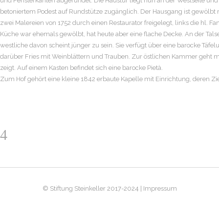
und Fensterkanten abgerundet. Die Haustür liegt nun an der Westseite un
betoniertem Podest auf Rundstütze zugänglich. Der Hausgang ist gewölbt
zwei Malereien von 1752 durch einen Restaurator freigelegt, links die hl. Fam
Küche war ehemals gewölbt, hat heute aber eine flache Decke. An der Tals
westliche davon scheint jünger zu sein. Sie verfügt über eine barocke Täfelu
darüber Fries mit Weinblättern und Trauben. Zur östlichen Kammer geht m
zeigt. Auf einem Kasten befindet sich eine barocke Pietà.
Zum Hof gehört eine kleine 1842 erbaute Kapelle mit Einrichtung, deren Z
© Stiftung Steinkeller 2017-2024 | Impressum