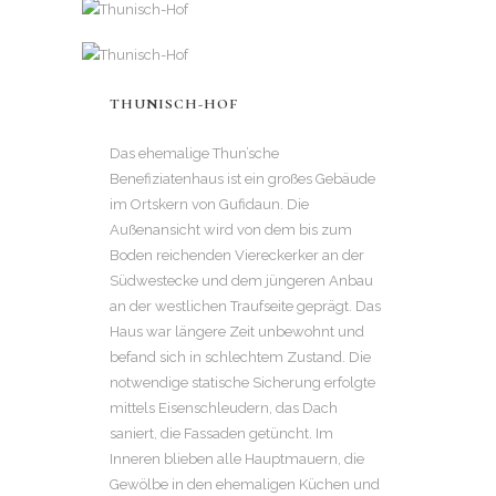
THUNISCH-HOF
Das ehemalige Thun’sche
Benefiziatenhaus ist ein großes Gebäude
im Ortskern von Gufidaun. Die
Außenansicht wird von dem bis zum
Boden reichenden Viereckerker an der
Südwestecke und dem jüngeren Anbau
an der westlichen Traufseite geprägt. Das
Haus war längere Zeit unbewohnt und
befand sich in schlechtem Zustand. Die
notwendige statische Sicherung erfolgte
mittels Eisenschleudern, das Dach
saniert, die Fassaden getüncht. Im
Inneren blieben alle Hauptmauern, die
Gewölbe in den ehemaligen Küchen und