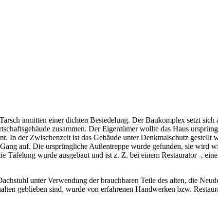
in Tarsch inmitten einer dichten Besiedelung. Der Baukomplex setzt s
rtschaftsgebäude zusammen. Der Eigentümer wollte das Haus ursprüng
hnt. In der Zwischenzeit ist das Gebäude unter Denkmalschutz gestellt 
g auf. Die ursprüngliche Außentreppe wurde gefunden, sie wird wieder
ie Täfelung wurde ausgebaut und ist z. Z. bei einem Restaurator -, 
 Dachstuhl unter Verwendung der brauchbaren Teile des alten, die Neud
halten geblieben sind, wurde von erfahrenen Handwerken bzw. Restaur